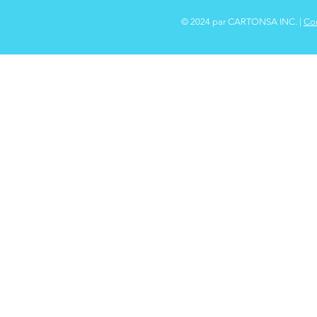
© 2024 par CARTONSA INC. |
Con