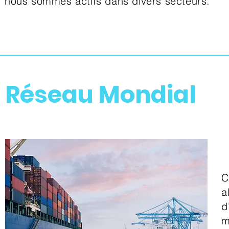
nous sommes actifs dans divers secteurs.
Réseau Mondial
C
a
d
m