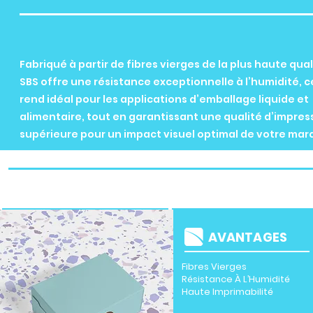
Fabriqué à partir de fibres vierges de la plus haute quali
SBS offre une résistance exceptionnelle à l’humidité, ce
rend idéal pour les applications d’emballage liquide et
alimentaire, tout en garantissant une qualité d’impres
supérieure pour un impact visuel optimal de votre mar
APPLICATIONS
AVANTAGES
Fibres Vierges
Produits De Détail Haut De
Résistance À L’Humidité
Gamme
Haute Imprimabilité
Emballage Alimentaire
Cosmétiques