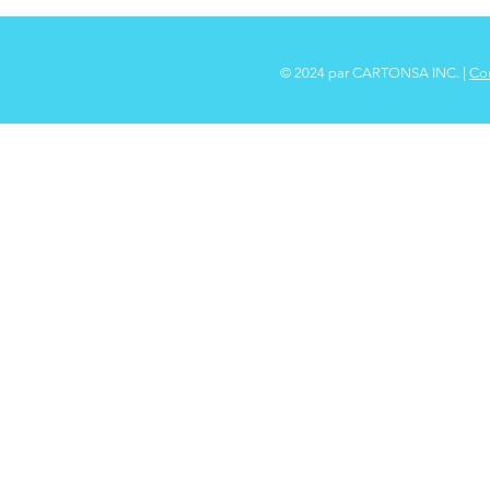
© 2024 par CARTONSA INC. |
Con