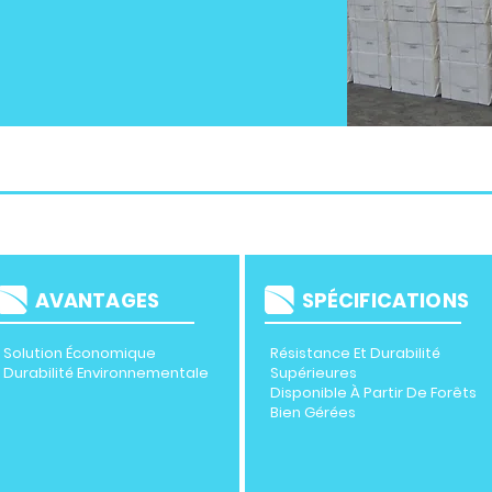
AVANTAGES
SPÉCIFICATIONS
Solution Économique
Résistance Et Durabilité
Durabilité Environnementale
Supérieures
Disponible À Partir De Forêts
Bien Gérées